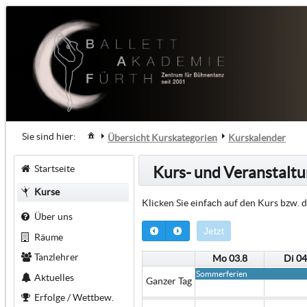
0:00
1:00
2:00
Sie sind hier:
Übersicht Kurskategorien
Kurskalender
3:00
Startseite
Kurs- und Veranstalt
Kurse
4:00
Klicken Sie einfach auf den Kurs bzw. d
Über uns
5:00
Jetzt
Räume
6:00
Tanzlehrer
Mo 03.8
Di 04
Sommerferien
Aktuelles
Ganzer Tag
7:00
Erfolge / Wettbew.