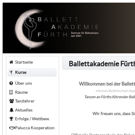
Startseite
Ballettakademie Fürt
Kurse
Über uns
Willkommen bei der Ballet
ehemals Ballettschule Arge
Räume
Tanzen an Fürths führender Ball
Tanzlehrer
Aktuelles
Wir freuen uns, dass Si
Erfolge / Wettbew.
Palucca Kooperation
Offizielle Partnerschule der Palu