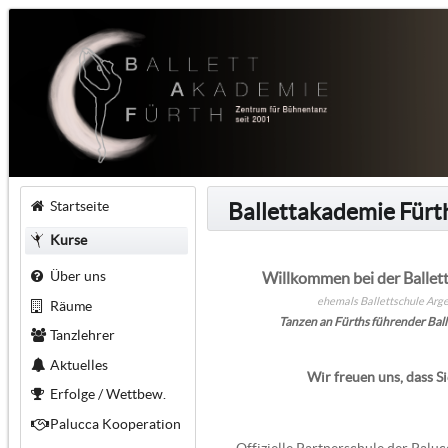
Startseite
Ballettakademie Fürt
Kurse
Über uns
Willkommen bei der Ballet
ehemals Ballettschule Arge
Räume
Tanzen an Fürths führender Ball
Tanzlehrer
Aktuelles
Wir freuen uns, dass Si
Erfolge / Wettbew.
Palucca Kooperation
Offizielle Partnerschule der Palu