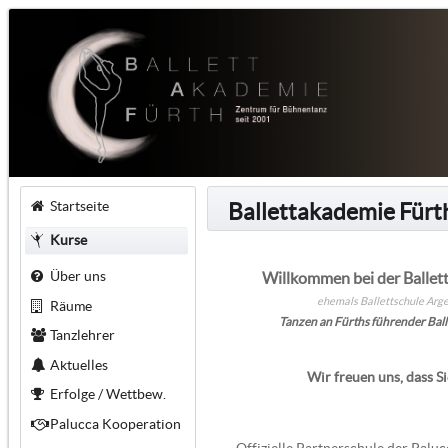
Startseite
Ballettakademie Fürt
Kurse
Über uns
Willkommen bei der Ballet
ehemals Ballettschule Arge
Räume
Tanzen an Fürths führender Ball
Tanzlehrer
Aktuelles
Wir freuen uns, dass Si
Erfolge / Wettbew.
Palucca Kooperation
Offizielle Partnerschule der Palu