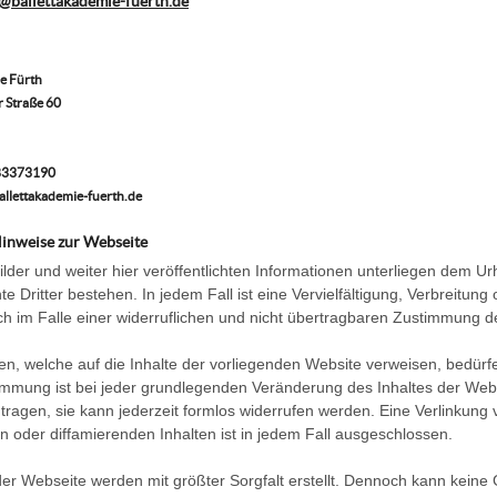
@ballettakademie-fuerth.de
e Fürth
 Straße 60
683373190
allettakademie-fuerth.de
Hinweise zur Webseite
Bilder und weiter hier veröffentlichten Informationen unterliegen dem Ur
e Dritter bestehen. In jedem Fall ist eine Vervielfältigung, Verbreitung
ch im Falle einer widerruflichen und nicht übertragbaren Zustimmung d
en, welche auf die Inhalte der vorliegenden Website verweisen, bedür
immung ist bei jeder grundlegenden Veränderung des Inhaltes der Webse
ragen, sie kann jederzeit formlos widerrufen werden. Eine Verlinkung v
n oder diffamierenden Inhalten ist in jedem Fall ausgeschlossen.
der Webseite werden mit größter Sorgfalt erstellt. Dennoch kann keine Ga