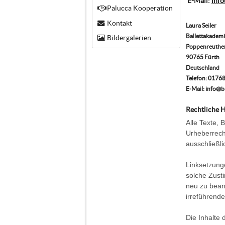
E-Mail:
info
Palucca Kooperation
Kontakt
Laura Seiler
Ballettakademi
Bildergalerien
Poppenreuther
90765 Fürth
Deutschland
Telefon: 017
E-Mail: info@b
Rechtliche 
Alle Texte, 
Urheberrecht
ausschließli
Linksetzung
solche Zust
neu zu beant
irreführende
Die Inhalte 