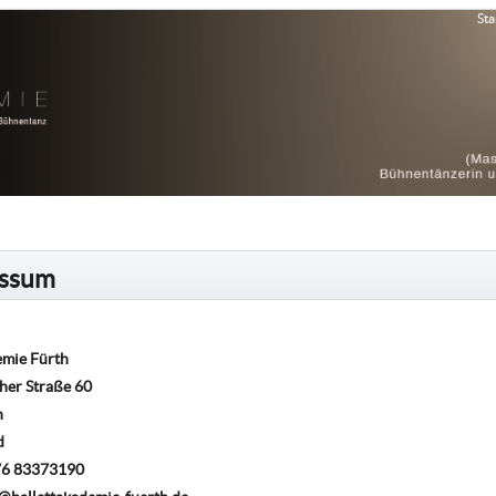
Sta
essum
emie Fürth
her Straße 60
h
d
176 83373190