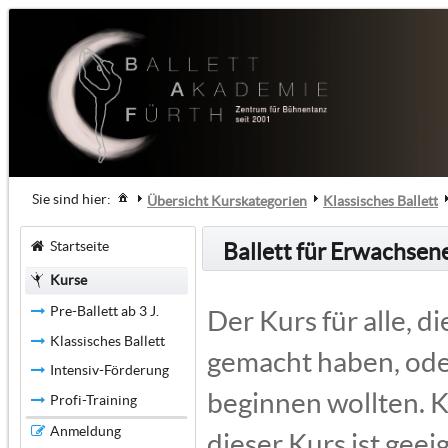
Sie sind hier:
Übersicht Kurskategorien
Klassisches Ballett
Startseite
Ballett für Erwachsen
Kurse
Pre-Ballett ab 3 J.
Der Kurs für alle, di
Klassisches Ballett
gemacht haben, ode
Intensiv-Förderung
beginnen wollten. K
Profi-Training
Anmeldung
dieser Kurs ist geeig