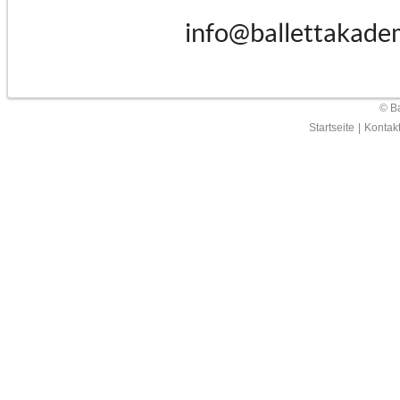
info@ballettakade
© Ba
Startseite
|
Kontak