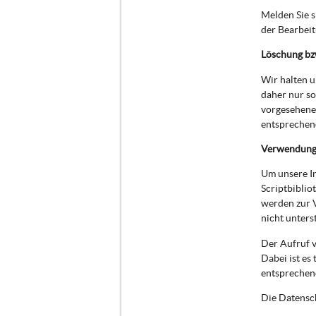
Melden Sie 
der Bearbei
Löschung bz
Wir halten 
daher nur so
vorgesehenen
entsprechend
Verwendung 
Um unsere In
Scriptbiblio
werden zur 
nicht unters
Der Aufruf v
Dabei ist es
entsprechen
Die Datensch