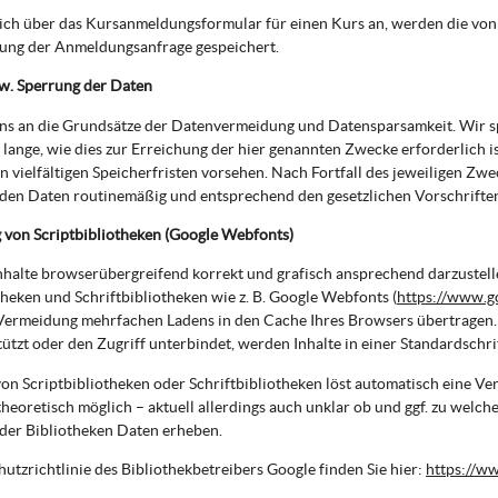
sich über das Kursanmeldungsformular für einen Kurs an, werden die v
tung der Anmeldungsanfrage gespeichert.
w. Sperrung der Daten
uns an die Grundsätze der Datenvermeidung und Datensparsamkeit. Wir 
 lange, wie dies zur Erreichung der hier genannten Zwecke erforderlich i
 vielfältigen Speicherfristen vorsehen. Nach Fortfall des jeweiligen Zwe
en Daten routinemäßig und entsprechend den gesetzlichen Vorschriften 
von Scriptbibliotheken (Google Webfonts)
halte browserübergreifend korrekt und grafisch ansprechend darzustell
theken und Schriftbibliotheken wie z. B. Google Webfonts (
https://www.g
Vermeidung mehrfachen Ladens in den Cache Ihres Browsers übertragen.
tützt oder den Zugriff unterbindet, werden Inhalte in einer Standardschrif
on Scriptbibliotheken oder Schriftbibliotheken löst automatisch eine Ve
 theoretisch möglich – aktuell allerdings auch unklar ob und ggf. zu welc
der Bibliotheken Daten erheben.
utzrichtlinie des Bibliothekbetreibers Google finden Sie hier:
https://ww