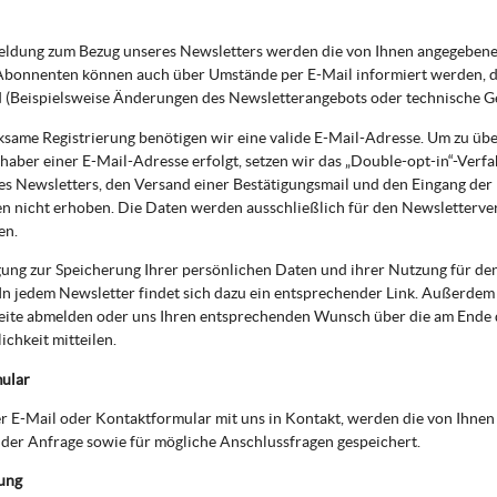
eldung zum Bezug unseres Newsletters werden die von Ihnen angegebene
bonnenten können auch über Umstände per E-Mail informiert werden, die
d (Beispielsweise Änderungen des Newsletterangebots oder technische G
ksame Registrierung benötigen wir eine valide E-Mail-Adresse. Um zu üb
haber einer E-Mail-Adresse erfolgt, setzen wir das „Double-opt-in“-Verfa
es Newsletters, den Versand einer Bestätigungsmail und den Eingang der
n nicht erhoben. Die Daten werden ausschließlich für den Newsletterve
en.
gung zur Speicherung Ihrer persönlichen Daten und ihrer Nutzung für de
In jedem Newsletter findet sich dazu ein entsprechender Link. Außerdem k
eite abmelden oder uns Ihren entsprechenden Wunsch über die am Ende
chkeit mitteilen.
ular
per E-Mail oder Kontaktformular mit uns in Kontakt, werden die von Ih
der Anfrage sowie für mögliche Anschlussfragen gespeichert.
ung