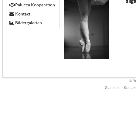
allg
Palucca Kooperation
Kontakt
Bildergalerien
© Ba
Startseite
|
Kontak