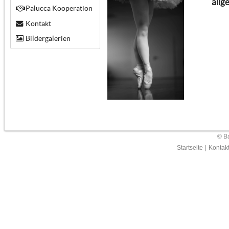
allg
Palucca Kooperation
Kontakt
Bildergalerien
© Ba
Startseite
|
Kontak