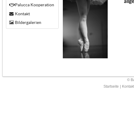
allg
Palucca Kooperation
Kontakt
Bildergalerien
© Ba
Startseite
|
Kontak