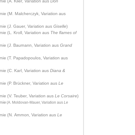
ie (A. Klier, Variation aus
Don
mie (M. Malcherczyk, Variation aus
mie (J. Gauer, Variation aus
Giselle
)
ie (L. Kroll, Variation aus
The flames of
ämie (J. Baumann, Variation aus
Grand
mie (T. Papadopoulos, Variation aus
ie (C. Karl, Variation aus
Diana &
mie (P. Brückner, Variation aus
Le
mie (V. Teuber, Variation aus
Le Corsaire
)
ämie
(A. Moldovan-Mauer, Variation aus
Le
ämie (N. Ammon, Variation aus
Le