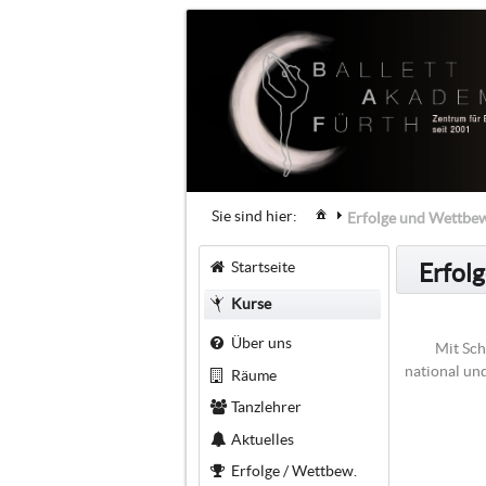
Sie sind hier:
Erfolge und Wettbe
Startseite
Erfol
Kurse
Über uns
Mit Sch
national un
Räume
Tanzlehrer
Aktuelles
Erfolge / Wettbew.