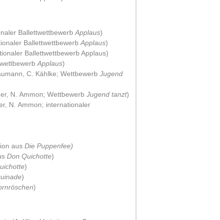
onaler Ballettwettbewerb
Applaus
)
ationaler Ballettwettbewerb
Applaus
)
tionaler Ballettwettbewerb Applaus)
ttwettbewerb
Applaus
)
Baumann, C. Kählke; Wettbewerb
Jugend
ckner, N. Ammon; Wettbewerb
Jugend tanzt
)
er, N. Ammon; internationaler
tion aus
Die Puppenfee)
aus
Don Quichotte
)
uichotte
)
quinade
)
ornröschen
)