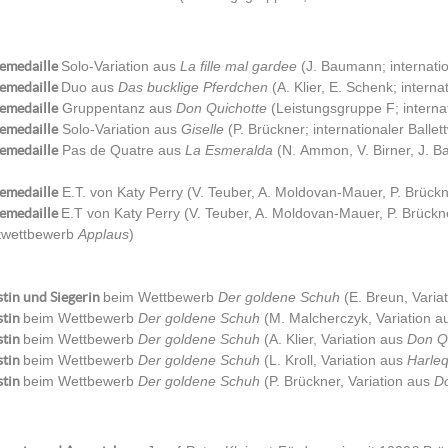
emedaille
Solo-Variation aus
La fille mal gardee
(J. Baumann; internati
emedaille
Duo aus
Das bucklige Pferdchen
(A. Klier, E. Schenk; intern
emedaille
Gruppentanz aus
Don Quichotte
(Leistungsgruppe F; interna
emedaille
Solo-Variation aus
Giselle
(P. Brückner; internationaler Balle
emedaille
Pas de Quatre aus
La Esmeralda
(N. Ammon, V. Birner, J. 
emedaille
E.T. von Katy Perry (V. Teuber, A. Moldovan-Mauer, P. Brü
emedaille
E.T von Katy Perry (V. Teuber, A. Moldovan-Mauer, P. Brückn
ttwettbewerb
Applaus
)
stin und Siegerin
beim Wettbewerb
Der goldene Schuh
(E. Breun, Varia
stin
beim Wettbewerb
Der goldene Schuh
(M. Malcherczyk, Variation 
stin
beim Wettbewerb
Der goldene Schuh
(A. Klier, Variation aus
Don Q
stin
beim Wettbewerb
Der goldene Schuh
(L. Kroll, Variation aus
Harle
stin
beim Wettbewerb
Der goldene Schuh
(P. Brückner, Variation aus
D