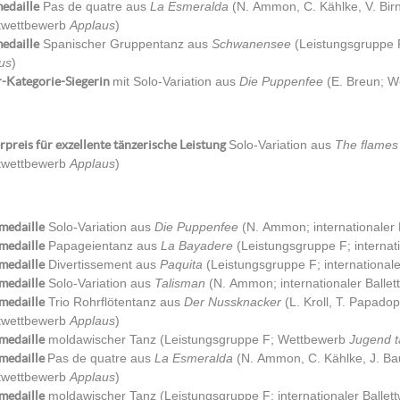
edaille
Pas de quatre aus
La Esmeralda
(N. Ammon, C. Kählke, V. Birn
ttwettbewerb
Applaus
)
edaille
Spanischer Gruppentanz aus
Schwanensee
(Leistungsgruppe F
us
)
r-Kategorie-Siegerin
mit Solo-Variation aus
Die Puppenfee
(E. Breun; 
preis für exzellente tänzerische Leistung
Solo-Variation aus
The flames
ttwettbewerb
Applaus
)
medaille
Solo-Variation aus
Die Puppenfee
(N. Ammon; internationaler
medaille
Papageientanz aus
La Bayadere
(Leistungsgruppe F; internat
medaille
Divertissement aus
Paquita
(Leistungsgruppe F; international
medaille
Solo-Variation aus
Talisman
(N. Ammon; internationaler Balle
medaille
Trio Rohrflötentanz aus
Der Nussknacker
(L. Kroll, T. Papadop
ttwettbewerb
Applaus
)
medaille
moldawischer Tanz (Leistungsgruppe F; Wettbewerb
Jugend t
rmedaille
Pas de quatre aus
La Esmeralda
(N. Ammon, C. Kählke, J. Bau
ttwettbewerb
Applaus
)
medaille
moldawischer Tanz (Leistungsgruppe F; internationaler Ballet