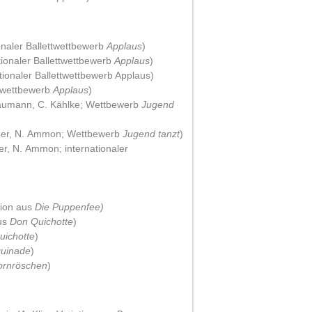
onaler Ballettwettbewerb
Applaus
)
ationaler Ballettwettbewerb
Applaus
)
tionaler Ballettwettbewerb Applaus)
ttwettbewerb
Applaus
)
Baumann, C. Kählke; Wettbewerb
Jugend
ckner, N. Ammon; Wettbewerb
Jugend tanzt
)
er, N. Ammon; internationaler
tion aus
Die Puppenfee)
aus
Don Quichotte
)
uichotte
)
quinade
)
ornröschen
)