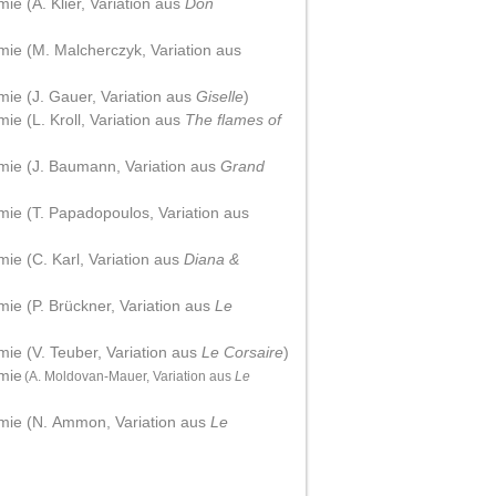
ie (A. Klier, Variation aus
Don
mie (M. Malcherczyk, Variation aus
mie (J. Gauer, Variation aus
Giselle
)
ie (L. Kroll, Variation aus
The flames of
ämie (J. Baumann, Variation aus
Grand
mie (T. Papadopoulos, Variation aus
ie (C. Karl, Variation aus
Diana &
mie (P. Brückner, Variation aus
Le
mie (V. Teuber, Variation aus
Le Corsaire
)
ämie
(A. Moldovan-Mauer, Variation aus
Le
ämie (N. Ammon, Variation aus
Le