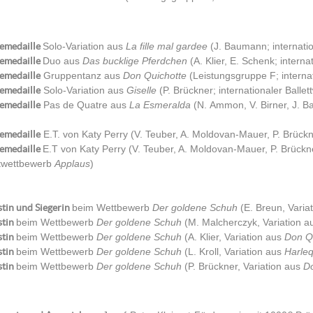
emedaille
Solo-Variation aus
La fille mal gardee
(J. Baumann; internati
emedaille
Duo aus
Das bucklige Pferdchen
(A. Klier, E. Schenk; intern
emedaille
Gruppentanz aus
Don Quichotte
(Leistungsgruppe F; interna
emedaille
Solo-Variation aus
Giselle
(P. Brückner; internationaler Balle
emedaille
Pas de Quatre aus
La Esmeralda
(N. Ammon, V. Birner, J. 
emedaille
E.T. von Katy Perry (V. Teuber, A. Moldovan-Mauer, P. Brü
emedaille
E.T von Katy Perry (V. Teuber, A. Moldovan-Mauer, P. Brückn
ttwettbewerb
Applaus
)
stin und Siegerin
beim Wettbewerb
Der goldene Schuh
(E. Breun, Varia
stin
beim Wettbewerb
Der goldene Schuh
(M. Malcherczyk, Variation 
stin
beim Wettbewerb
Der goldene Schuh
(A. Klier, Variation aus
Don Q
stin
beim Wettbewerb
Der goldene Schuh
(L. Kroll, Variation aus
Harle
stin
beim Wettbewerb
Der goldene Schuh
(P. Brückner, Variation aus
D