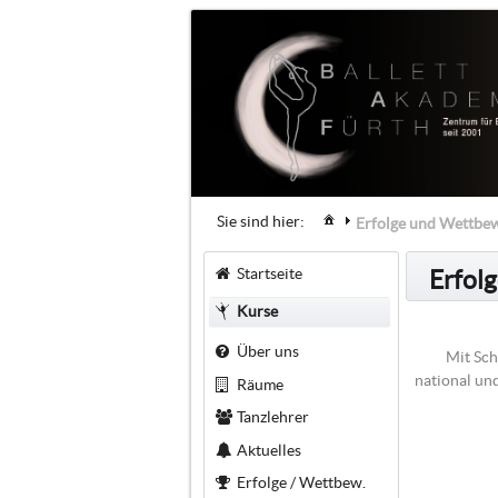
Sie sind hier:
Erfolge und Wettbe
Startseite
Erfol
Kurse
Über uns
Mit Sch
national un
Räume
Tanzlehrer
Aktuelles
Erfolge / Wettbew.