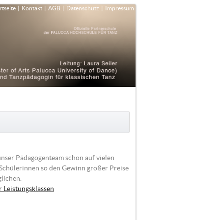
rtseite
|
Kontakt
|
AGB
|
Datenschutz
|
Impressum
unser Pädagogenteam schon auf vielen
Schülerinnen so den Gewinn großer Preise
glichen.
r Leistungsklassen