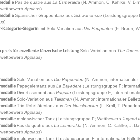
edaille
Pas de quatre aus
La Esmeralda
(N. Ammon, C. Kählke, V. Birn
ttwettbewerb
Applaus
)
edaille
Spanischer Gruppentanz aus
Schwanensee
(Leistungsgruppe F
us
)
r-Kategorie-Siegerin
mit Solo-Variation aus
Die Puppenfee
(E. Breun; 
preis für exzellente tänzerische Leistung
Solo-Variation aus
The flames
ttwettbewerb
Applaus
)
medaille
Solo-Variation aus
Die Puppenfee
(N. Ammon; internationaler
medaille
Papageientanz aus
La Bayadere
(Leistungsgruppe F; internat
medaille
Divertissement aus
Paquita
(Leistungsgruppe F; international
medaille
Solo-Variation aus
Talisman
(N. Ammon; internationaler Balle
medaille
Trio Rohrflötentanz aus
Der Nussknacker
(L. Kroll, T. Papadop
ttwettbewerb
Applaus
)
medaille
moldawischer Tanz (Leistungsgruppe F; Wettbewerb
Jugend t
rmedaille
Pas de quatre aus
La Esmeralda
(N. Ammon, C. Kählke, J. Bau
ttwettbewerb
Applaus
)
medaille
moldawischer Tanz (Leistungsgruppe F; internationaler Ballet