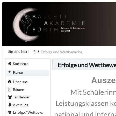
Sie sind hier:
Erfolge und Wettbewerbe
Startseite
Erfolge und Wettbew
Kurse
Ausze
Über uns
Räume
Mit Schülerin
Tanzlehrer
Leistungsklassen k
Aktuelles
Erfolge / Wettbew.
national und inter