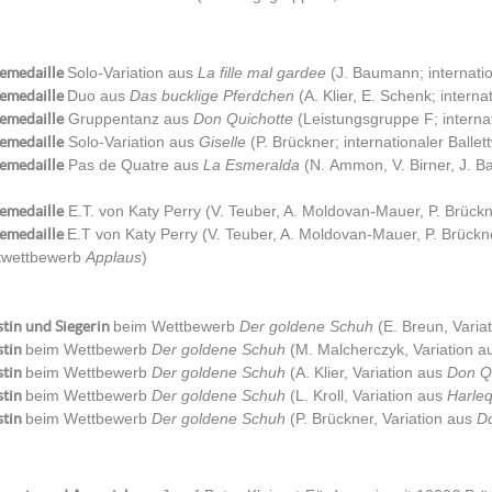
emedaille
Solo-Variation aus
La fille mal gardee
(J. Baumann; internati
emedaille
Duo aus
Das bucklige Pferdchen
(A. Klier, E. Schenk; intern
emedaille
Gruppentanz aus
Don Quichotte
(Leistungsgruppe F; interna
emedaille
Solo-Variation aus
Giselle
(P. Brückner; internationaler Balle
emedaille
Pas de Quatre aus
La Esmeralda
(N. Ammon, V. Birner, J. 
emedaille
E.T. von Katy Perry (V. Teuber, A. Moldovan-Mauer, P. Brü
emedaille
E.T von Katy Perry (V. Teuber, A. Moldovan-Mauer, P. Brückn
ttwettbewerb
Applaus
)
stin und Siegerin
beim Wettbewerb
Der goldene Schuh
(E. Breun, Varia
stin
beim Wettbewerb
Der goldene Schuh
(M. Malcherczyk, Variation 
stin
beim Wettbewerb
Der goldene Schuh
(A. Klier, Variation aus
Don Q
stin
beim Wettbewerb
Der goldene Schuh
(L. Kroll, Variation aus
Harle
stin
beim Wettbewerb
Der goldene Schuh
(P. Brückner, Variation aus
D