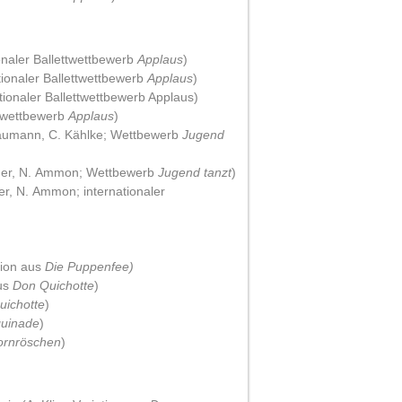
onaler Ballettwettbewerb
Applaus
)
ationaler Ballettwettbewerb
Applaus
)
tionaler Ballettwettbewerb Applaus)
ttwettbewerb
Applaus
)
Baumann, C. Kählke; Wettbewerb
Jugend
ckner, N. Ammon; Wettbewerb
Jugend tanzt
)
er, N. Ammon; internationaler
tion aus
Die Puppenfee)
aus
Don Quichotte
)
uichotte
)
quinade
)
ornröschen
)