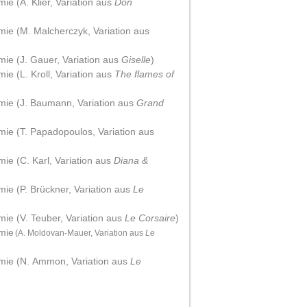
ie (A. Klier, Variation aus
Don
mie (M. Malcherczyk, Variation aus
mie (J. Gauer, Variation aus
Giselle
)
ie (L. Kroll, Variation aus
The flames of
ämie (J. Baumann, Variation aus
Grand
mie (T. Papadopoulos, Variation aus
ie (C. Karl, Variation aus
Diana &
mie (P. Brückner, Variation aus
Le
mie (V. Teuber, Variation aus
Le Corsaire
)
ämie
(A. Moldovan-Mauer, Variation aus
Le
ämie (N. Ammon, Variation aus
Le