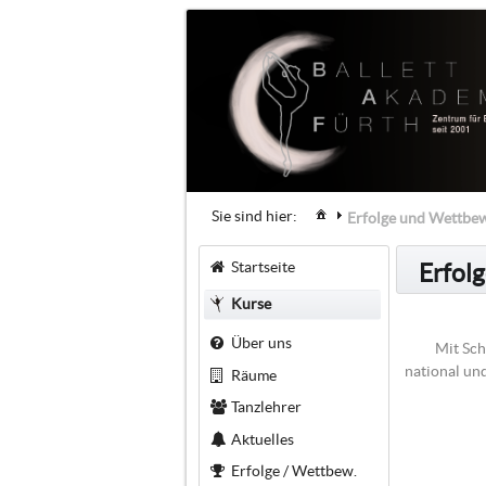
Sie sind hier:
Erfolge und Wettbe
Startseite
Erfol
Kurse
Über uns
Mit Sch
national un
Räume
Tanzlehrer
Aktuelles
Erfolge / Wettbew.