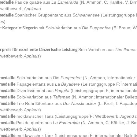
edaille
Pas de quatre aus
La Esmeralda
(N. Ammon, C. Kählke, V. Birn
ttwettbewerb
Applaus
)
edaille
Spanischer Gruppentanz aus
Schwanensee
(Leistungsgruppe F
us
)
r-Kategorie-Siegerin
mit Solo-Variation aus
Die Puppenfee
(E. Breun; 
preis für exzellente tänzerische Leistung
Solo-Variation aus
The flames
ttwettbewerb
Applaus
)
medaille
Solo-Variation aus
Die Puppenfee
(N. Ammon; internationaler
medaille
Papageientanz aus
La Bayadere
(Leistungsgruppe F; internat
medaille
Divertissement aus
Paquita
(Leistungsgruppe F; international
medaille
Solo-Variation aus
Talisman
(N. Ammon; internationaler Balle
medaille
Trio Rohrflötentanz aus
Der Nussknacker
(L. Kroll, T. Papadop
ttwettbewerb
Applaus
)
medaille
moldawischer Tanz (Leistungsgruppe F; Wettbewerb
Jugend t
rmedaille
Pas de quatre aus
La Esmeralda
(N. Ammon, C. Kählke, J. Bau
ttwettbewerb
Applaus
)
medaille
moldawischer Tanz (Leistungsgruppe F; internationaler Ballet