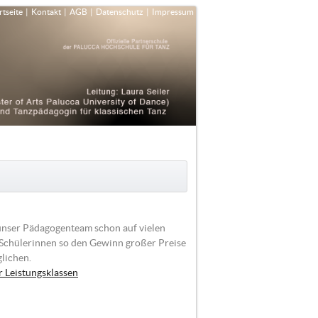
rtseite
|
Kontakt
|
AGB
|
Datenschutz
|
Impressum
unser Pädagogenteam schon auf vielen
Schülerinnen so den Gewinn großer Preise
glichen.
r Leistungsklassen