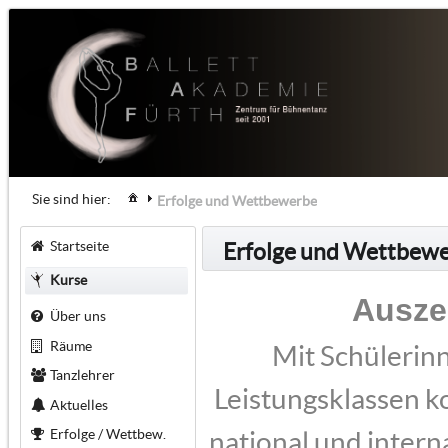
Sie sind hier:
Erfolge und Wettbewerbe
Startseite
Erfolge und Wettbew
Kurse
Ausze
Über uns
Räume
Mit Schülerin
Tanzlehrer
Leistungsklassen k
Aktuelles
Erfolge / Wettbew.
national und inter