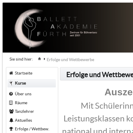
Sie sind hier:
Erfolge und Wettbewerbe
Startseite
Erfolge und Wettbew
Kurse
Ausze
Über uns
Räume
Mit Schülerin
Tanzlehrer
Leistungsklassen k
Aktuelles
Erfolge / Wettbew.
national und inter