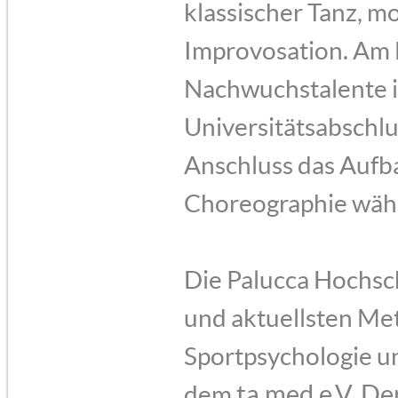
klassischer Tanz, m
Improvosation. Am 
Nachwuchstalente i
Universitätsabschlu
Anschluss das Auf
Choreographie wäh
Die Palucca Hochsch
und aktuellsten Me
Sportpsychologie u
ta.med e.V. Der
dem