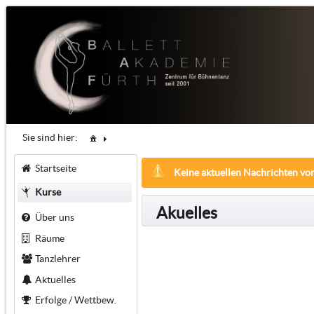
Sie sind hier:
Startseite
Keine aktuellen Nachrichten vo
Kurse
Akuelles
Über uns
Räume
Tanzlehrer
Aktuelles
Erfolge / Wettbew.