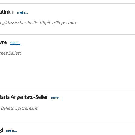
tinkin
mehr...
ing klassisches Balllett/Spitze/Repertoire
vre
mehr...
hes Ballett
aria Argentato-Seiler
mehr...
 Ballett, Spitzentanz
gl
mehr...