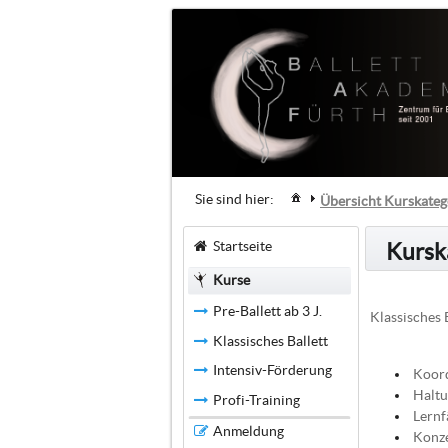
Sie sind hier:
Übersicht Kurskateg
Startseite
Kurska
Kurse
Pre-Ballett ab 3 J.
Klassisches 
Klassisches Ballett
Intensiv-Förderung
Koord
Haltu
Profi-Training
Lernf
Anmeldung
Konze