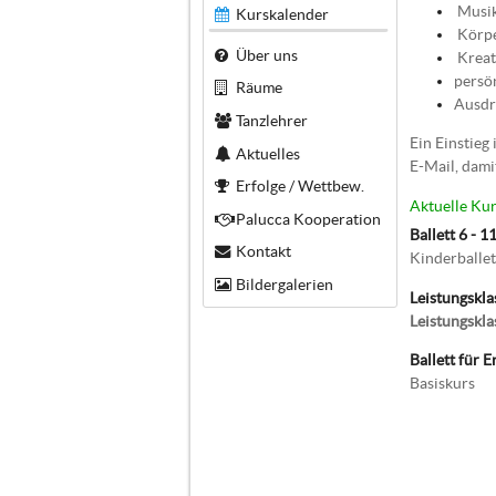
Musik
Kurskalender
Körpe
Über uns
Kreat
persö
Räume
Ausdr
Tanzlehrer
Ein Einstieg 
Aktuelles
E-Mail, dami
Erfolge / Wettbew.
Aktuelle Kur
Palucca Kooperation
Ballett 6 - 1
Kontakt
Kinderballet
Bildergalerien
Leistungskla
Leistungskla
Ballett für 
Basiskurs