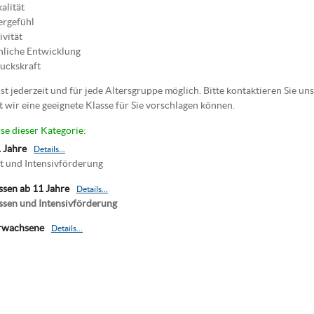
alität
rgefühl
ivität
nliche Entwicklung
uckskraft
ist jederzeit und für jede Altersgruppe möglich. Bitte kontaktieren Sie un
t wir eine geeignete Klasse für Sie vorschlagen können.
se dieser Kategorie:
1 Jahre
Details...
t und Intensivförderung
ssen ab 11 Jahre
Details...
ssen und Intensivförderung
Erwachsene
Details...